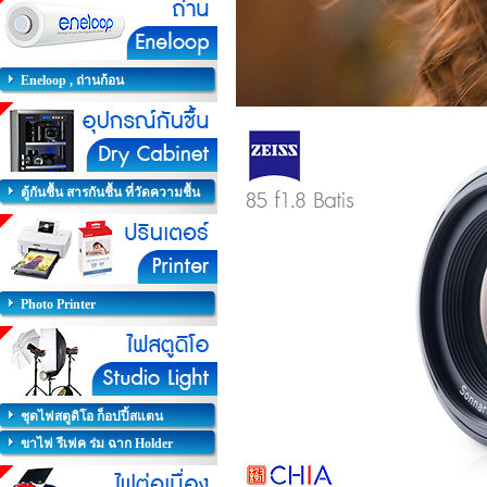
Eneloop , ถ่านก้อน
ตู้กันชื้น สารกันชื้น ที่วัดความชื้น
Photo Printer
ชุดไฟสตูดิโอ ก็อปปี้สแตน
ขาไฟ รีเฟค ร่ม ฉาก Holder