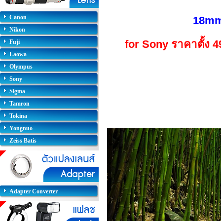
Canon
18mm
Nikon
for Sony
ราคาตั้ง 
Fuji
Laowa
Olympus
Sony
Sigma
Tamron
Tokina
Yongnuo
Zeiss Batis
Adapter Converter