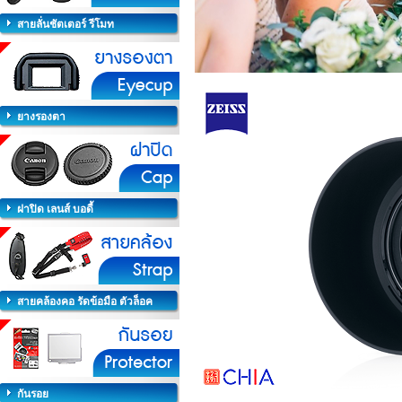
สายลั่นชัตเตอร์ รีโมท
ยางรองตา
ฝาปิด เลนส์ บอดี้
สายคล้องคอ รัดข้อมือ ตัวล็อค
กันรอย