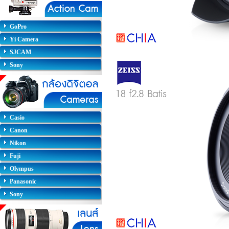
GoPro
Yi Camera
SJCAM
Sony
Casio
Canon
Nikon
Fuji
Olympus
Panasonic
Sony