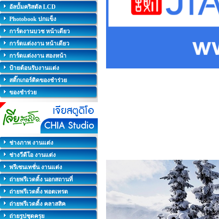
อัลบั้มคริสตัล LCD
Photobook ปกแข็ง
การ์ดงานบวช หน้าเดียว
การ์ดแต่งงาน หน้าเดียว
การ์ดแต่งงาน สองหน้า
ป้ายต้อนรับงานแต่ง
สติ๊กเกอร์ติดของชำร่วย
ของชำร่วย
ช่างภาพ งานแต่ง
ช่างวีดีโอ งานแต่ง
พรีเซนเทชั่น งานแต่ง
ถ่ายพรีเวดดิ้ง นอกสถานที่
ถ่ายพรีเวดดิ้ง พอตเทรต
ถ่ายพรีเวดดิ้ง คลาสสิค
ถ่ายรูปชุดครุย