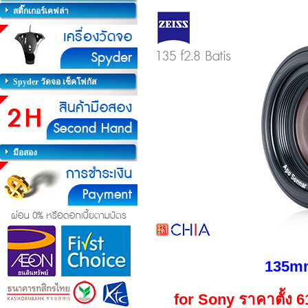
สติ๊กเกอร์เคฟล่า
Spyder วัดจอ เช็คโฟกัส
มือสอง
135mm
for Sony ราคาตั้ง 