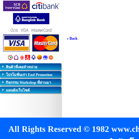
« Back
สินค้าที่เคยจำหน่าย
โปรโมชั่นเก่า End Promotion
กิจกรรม Workshop ที่ผ่านมา
แผนผังเว็บไซต์
All Rights Reserved © 1982 www.chi