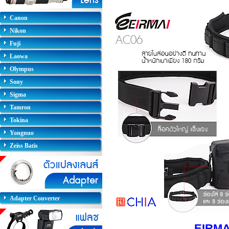
Canon
Nikon
Fuji
Laowa
Olympus
Sony
Sigma
Tamron
Tokina
Yongnuo
Zeiss Batis
Adapter Converter
EIRMAI