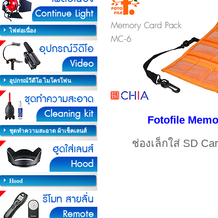
ไฟต่อเนื่อง
อุปกรณ์วีดีโอ ไมโครโฟน
Fotofile Memo
ชุดทำความสะอาด ผ้าเช็คเลนส์
ช่องเล็กใส่ SD Ca
Hood