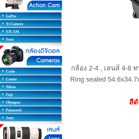
GoPro
Yi Camera
SJCAM
Sony
กล้อง 2-4 , เลนส์ 4-8 
Casio
Ring sealed 54.6x34.7x
Canon
Nikon
Fuji
สี
Olympus
Panasonic
Sony