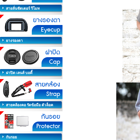
สายลั่นชัตเตอร์ รีโมท
ยางรองตา
ฝาปิด เลนส์ บอดี้
สายคล้องคอ รัดข้อมือ ตัวล็อค
กันรอย