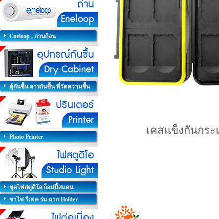
Eneloop , ถ่านก้อน
ตู้กันชื้น สารกันชื้น ที่วัดความชื้น
เคสแข็งกันกระ
Photo Printer
ชุดไฟสตูดิโอ ก็อปปี้สแตน
ขาไฟ รีเฟค ร่ม ฉาก Holder