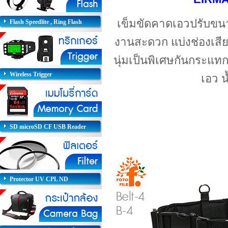
เข็มขัดคาดเอวปรับขนา
Flash Speedlite , Ring Flash
งานสะดวก แบ่งช่องเสี
นุ่มเป็นพิเศษกันกระแท
Wireless Trigger
เอว น
SD microSD CF USB Reader
Protector UV CPL ND