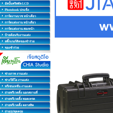
อัลบั้มคริสตัล LCD
Photobook ปกแข็ง
การ์ดงานบวช หน้าเดียว
การ์ดแต่งงาน หน้าเดียว
การ์ดแต่งงาน สองหน้า
ป้ายต้อนรับงานแต่ง
สติ๊กเกอร์ติดของชำร่วย
ของชำร่วย
ช่างภาพ งานแต่ง
ช่างวีดีโอ งานแต่ง
พรีเซนเทชั่น งานแต่ง
ถ่ายพรีเวดดิ้ง นอกสถานที่
ถ่ายพรีเวดดิ้ง พอตเทรต
ถ่ายพรีเวดดิ้ง คลาสสิค
ถ่ายรูปชุดครุย