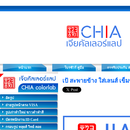
หน้าแรก
โบรชัวร์ คู่มือ
การรับประกัน ส
เป้ สะพายข้าง ใส่เลนส์ เข็ม
อัดรูป
ถ่ายรูปหน้าตรง VISA
รูปเก่าทำใหม่ ขาวดำทำสี
บัตรพนักงาน ID Card
กรอบรูป หลุยส์ วิทย์ ลอย