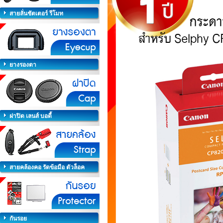
สายลั่นชัตเตอร์ รีโมท
ยางรองตา
ฝาปิด เลนส์ บอดี้
สายคล้องคอ รัดข้อมือ ตัวล็อค
กันรอย