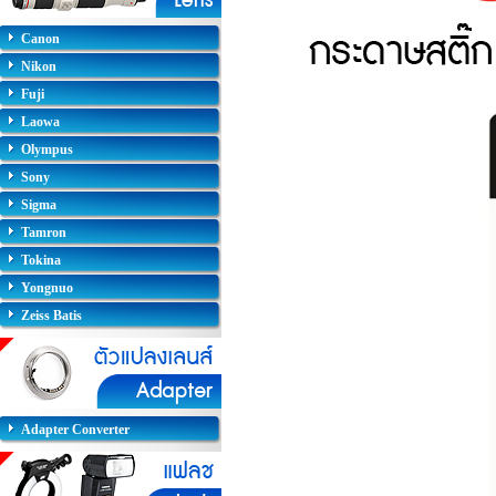
Canon
Nikon
Fuji
Laowa
Olympus
Sony
Sigma
Tamron
Tokina
Yongnuo
Zeiss Batis
Adapter Converter