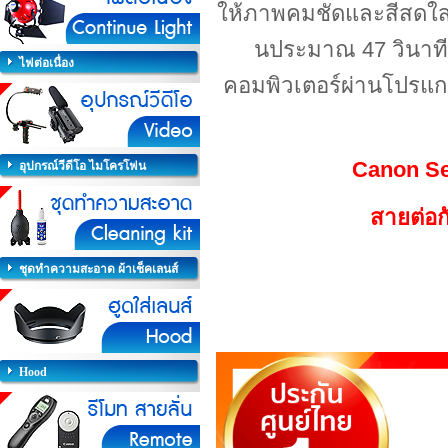
ให้ภาพคมชัดและสีสดใส พ
นประมาณ 47 วินาทีต่
ไฟต่อเนื่อง
คอมพิวเตอร์ผ่านโปรแกร
Canon S
อุปกรณ์วีดีโอ ไมโครโฟน
สายต่อก
ชุดทำความสะอาด ผ้าเช็คเลนส์
Hood