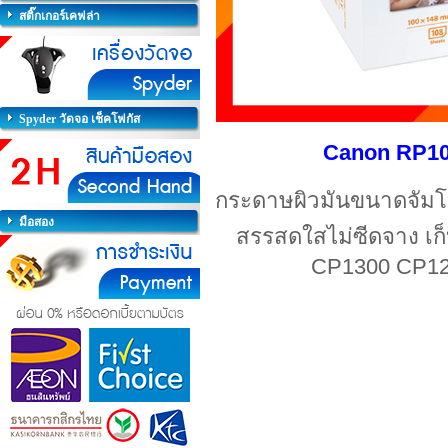
สติ๊กเกอร์เคฟล่า
Spyder วัดจอ เช็คโฟกัส
Canon RP1
กระดาษผิวมัน
ขนาดจัมโบ
มือสอง
สรรสดใสไม่ซีดจาง เก
CP1300 CP12