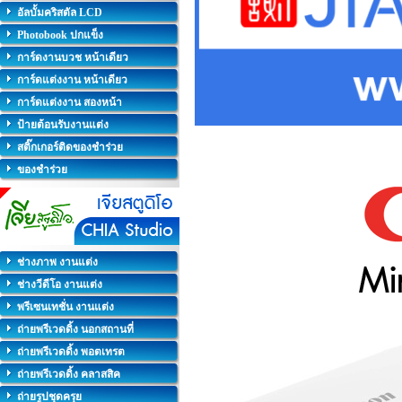
อัลบั้มคริสตัล LCD
Photobook ปกแข็ง
การ์ดงานบวช หน้าเดียว
การ์ดแต่งงาน หน้าเดียว
การ์ดแต่งงาน สองหน้า
ป้ายต้อนรับงานแต่ง
สติ๊กเกอร์ติดของชำร่วย
ของชำร่วย
ช่างภาพ งานแต่ง
ช่างวีดีโอ งานแต่ง
พรีเซนเทชั่น งานแต่ง
ถ่ายพรีเวดดิ้ง นอกสถานที่
ถ่ายพรีเวดดิ้ง พอตเทรต
ถ่ายพรีเวดดิ้ง คลาสสิค
ถ่ายรูปชุดครุย