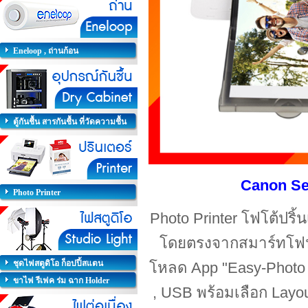
Eneloop , ถ่านก้อน
ตู้กันชื้น สารกันชื้น ที่วัดความชื้น
Canon Sel
Photo Printer
Photo Printer โฟโต้ปริ้
โดยตรงจาก
สมาร์ทโ
ชุดไฟสตูดิโอ ก็อปปี้สแตน
โหลด App "Easy-Photo 
ขาไฟ รีเฟค ร่ม ฉาก Holder
, USB พร้อมเลือก Layou