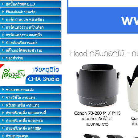
อัลบั้มคริสตัล LCD
Photobook ปกแข็ง
การ์ดงานบวช หน้าเดียว
การ์ดแต่งงาน หน้าเดียว
การ์ดแต่งงาน สองหน้า
ป้ายต้อนรับงานแต่ง
สติ๊กเกอร์ติดของชำร่วย
ของชำร่วย
ช่างภาพ งานแต่ง
ช่างวีดีโอ งานแต่ง
พรีเซนเทชั่น งานแต่ง
ถ่ายพรีเวดดิ้ง นอกสถานที่
ถ่ายพรีเวดดิ้ง พอตเทรต
ถ่ายพรีเวดดิ้ง คลาสสิค
ถ่ายรูปชุดครุย