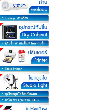
Eneloop , ถ่านก้อน
ตู้กันชื้น สารกันชื้น ที่วัดความชื้น
Photo Printer
ชุดไฟสตูดิโอ ก็อปปี้สแตน
ขาไฟ รีเฟค ร่ม ฉาก Holder