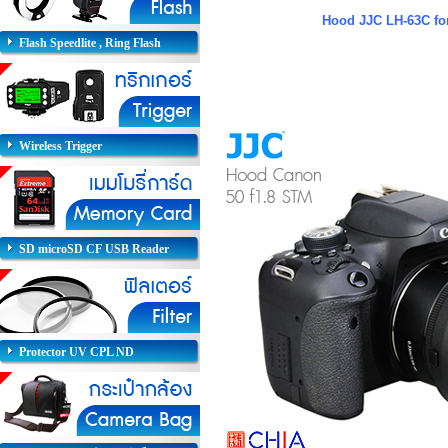
Hood JJC LH-63C fo
Flash Speedlite , Ring Flash
Wireless Trigger
SD microSD CF USB Reader
Protector UV CPL ND