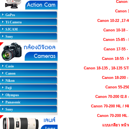
Canon 8
Canon 1
GoPro
Canon 10-22 ,17-
Yi Camera
SJCAM
Canon 10-18 -
Sony
Canon 15-85 -
Canon 17-55 -
Canon 18-55 - 
Casio
Canon 18-135 , 18-135 ST
Canon
Canon 18-200 -
Nikon
Canon 55-250
Fuji
Olympus
Canon 70-200 f2.8 
Panasonic
Canon 70-200 f4L / f
Sony
Canon 70-200 f4L 
แบบเกลียว หน้