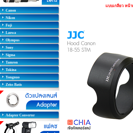
แบบเกลียว หน้
Canon
Nikon
Fuji
Laowa
Olympus
Sony
Sigma
Tamron
Tokina
Yongnuo
Zeiss Batis
Adapter Converter