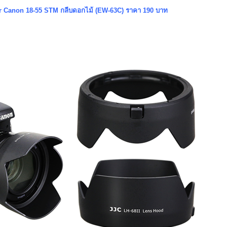
r Canon 18-55 STM กลีบดอกไม้ (EW-63C) ราคา 190 บาท