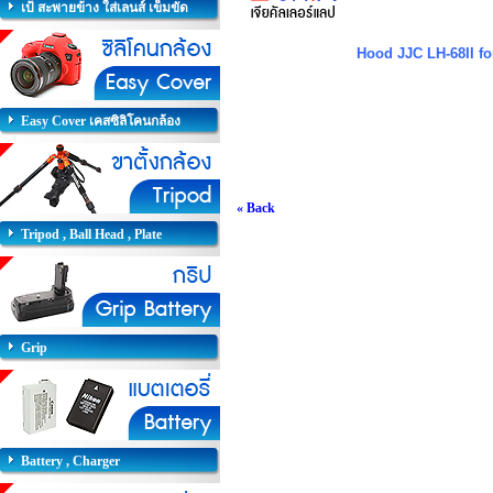
เป้ สะพายข้าง ใส่เลนส์ เข็มขัด
Hood JJC LH-68II fo
Easy Cover เคสซิลิโคนกล้อง
« Back
Tripod , Ball Head , Plate
Grip
Battery , Charger