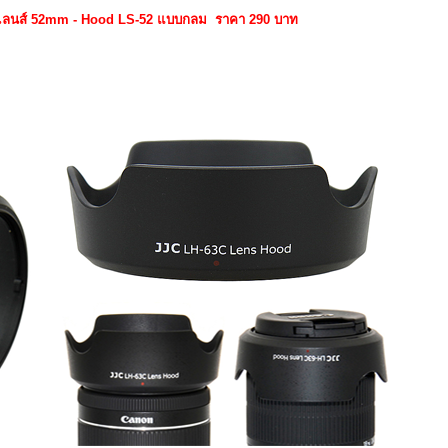
าเลนส์ 52mm - Hood LS-52 แบบกลม ราคา 290 บาท