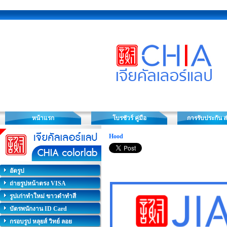
หน้าแรก
โบรชัวร์ คู่มือ
การรับประกัน ส
Hood
อัดรูป
ถ่ายรูปหน้าตรง VISA
รูปเก่าทำใหม่ ขาวดำทำสี
บัตรพนักงาน ID Card
กรอบรูป หลุยส์ วิทย์ ลอย