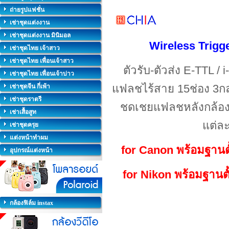
ถ่ายรูปแฟชั่น
เช่าชุดแต่งงาน
เช่าชุดแต่งงาน มินิมอล
Wireless Trigge
เช่าชุดไทย เจ้าสาว
เช่าชุดไทย เพื่อนเจ้าสาว
ตัวรับ-ตัวส่ง E-TTL 
เช่าชุดไทย เพื่อนเจ้าบ่าว
แฟลชไร้สาย 15ช่อง
3กล
เช่าชุดจีน กี่เพ้า
เช่าชุดราตรี
ชดเชยแฟลชหลังกล้อง
เช่าเสื้อสูท
แต่ละ
เช่าชุดครุย
แต่งหน้าทำผม
for Canon พร้อม
ฐานต
อุปกรณ์แต่งหน้า
for Nikon พร้อม
ฐานต
กล้องฟิล์ม instax