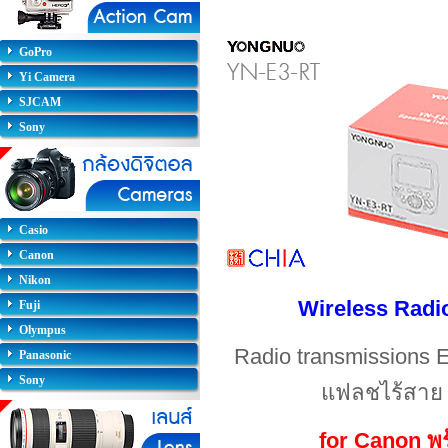
GoPro
Yi Camera
SJCAM
Sony
Casio
Canon
Nikon
Wireless Radi
Fuji
Olympus
Radio transmissions E
Panasonic
Sony
แฟลชไร้สาย
for Canon พ