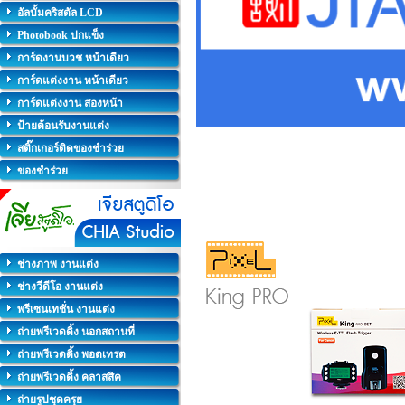
อัลบั้มคริสตัล LCD
Photobook ปกแข็ง
การ์ดงานบวช หน้าเดียว
การ์ดแต่งงาน หน้าเดียว
การ์ดแต่งงาน สองหน้า
ป้ายต้อนรับงานแต่ง
สติ๊กเกอร์ติดของชำร่วย
ของชำร่วย
ช่างภาพ งานแต่ง
ช่างวีดีโอ งานแต่ง
พรีเซนเทชั่น งานแต่ง
ถ่ายพรีเวดดิ้ง นอกสถานที่
ถ่ายพรีเวดดิ้ง พอตเทรต
ถ่ายพรีเวดดิ้ง คลาสสิค
ถ่ายรูปชุดครุย