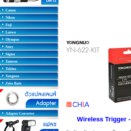
Canon
Nikon
Fuji
Laowa
Olympus
Sony
Sigma
Tamron
Tokina
Yongnuo
Zeiss Batis
Adapter Converter
Wireless Trigger 