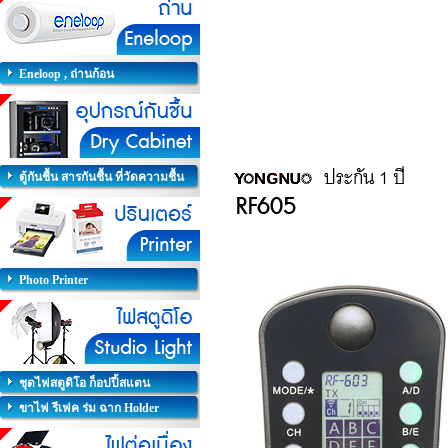
Eneloop , ถ่านก้อน
ตู้กันชื้น สารกันชื้น ที่วัดความชื้น
Photo Printer
ชุดไฟสตูดิโอ ก็อปปี้สแตน
ขาไฟ รีเฟค ร่ม ฉาก Holder