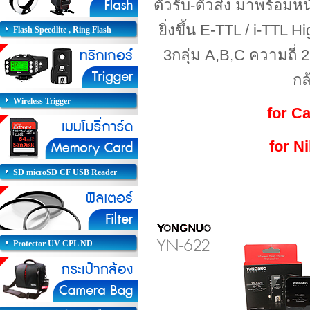
ตัวรับ-ตัวส่ง
มาพร้อมหน
ยิ่งขึ้น E-TTL / i-TTL
Flash Speedlite , Ring Flash
3กลุ่ม A,B,C
ความถี่
กล
Wireless Trigger
for C
for N
SD microSD CF USB Reader
Protector UV CPL ND