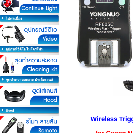
ไฟต่อเนื่อง
อุปกรณ์วีดีโอ ไมโครโฟน
ชุดทำความสะอาด ผ้าเช็คเลนส์
Hood
Wireless Trig